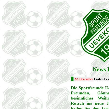
News 
22. Dezember
Frohes Fes
Die Sportfreunde U
Freunden, Gön
besinnliches Wei
Rutsch ins neue J
halten Sie den Gr