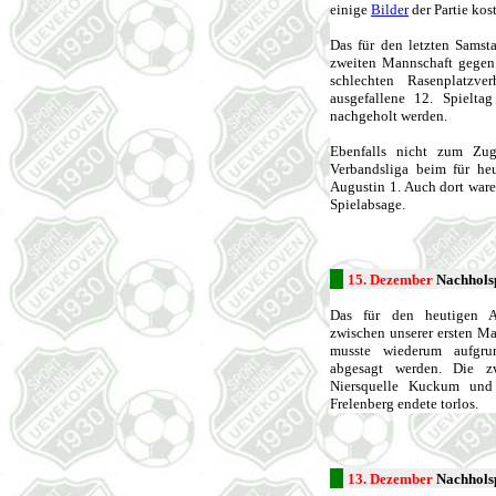
einige
Bilder
der Partie kos
Das für den letzten Samst
zweiten Mannschaft gegen
schlechten Rasenplatzve
ausgefallene 12. Spielt
nachgeholt werden.
Ebenfalls nicht zum Zu
Verbandsliga beim für he
Augustin 1. Auch dort ware
Spielabsage.
15. Dezember
Nachholsp
Das für den heutigen Ab
zwischen unserer ersten Ma
musste wiederum aufgrun
abgesagt werden. Die z
Niersquelle Kuckum un
Frelenberg endete torlos.
13. Dezember
Nachholsp