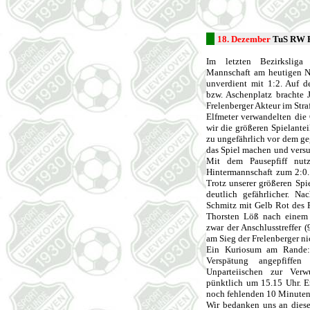
18. Dezember
TuS RW F
Im letzten Bezirksliga 
Mannschaft am heutigen N
unverdient mit 1:2. Auf d
bzw. Aschenplatz brachte 
Frelenberger Akteur im Stra
Elfmeter verwandelten die
wir die größeren Spielante
zu ungefährlich vor dem ge
das Spiel machen und versu
Mit dem Pausepfiff nutz
Hintermannschaft zum 2:0.
Trotz unserer größeren Spi
deutlich gefährlicher. Na
Schmitz mit Gelb Rot des F
Thorsten Löß nach einem 
zwar der Anschlusstreffer (
am Sieg der Frelenberger ni
Ein Kuriosum am Rande: 
Verspätung angepfiffe
Unparteiischen zur Verw
pünktlich um 15.15 Uhr. Er
noch fehlenden 10 Minuten 
Wir bedanken uns an diese