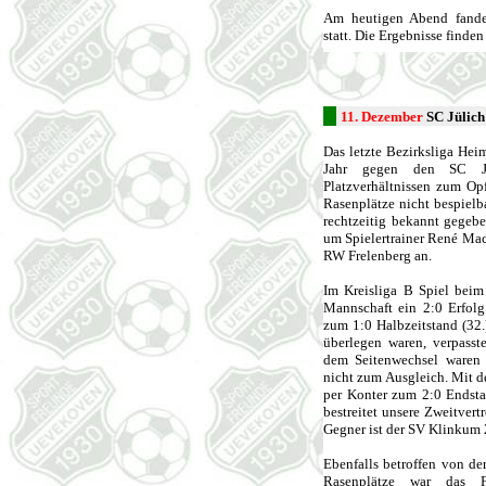
Am heutigen Abend fanden
statt. Die Ergebnisse finden 
11. Dezember
SC Jülich
Das letzte Bezirksliga Hei
Jahr gegen den SC Jül
Platzverhältnissen zum Opf
Rasenplätze nicht bespielb
rechtzeitig bekannt gegeb
um Spielertrainer René Ma
RW Frelenberg an.
Im Kreisliga B Spiel beim
Mannschaft ein 2:0 Erfolg.
zum 1:0 Halbzeitstand (32.
überlegen waren, verpasst
dem Seitenwechsel waren d
nicht zum Ausgleich. Mit d
per Konter zum 2:0 Endsta
bestreitet unsere Zweitvert
Gegner ist der SV Klinkum 
Ebenfalls betroffen von de
Rasenplätze war das F