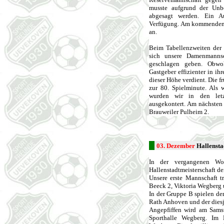
musste aufgrund der Unbes
abgesagt werden. Ein Au
Verfügung. Am kommenden S
an.
Beim Tabellenzweiten der
sich unsere Damenmanns
geschlagen geben. Obwoh
Gastgeber effizienter in i
dieser Höhe verdient. Die fr
zur 80. Spielminute. Als 
wurden wir in den letz
ausgekontert. Am nächsten
Brauweiler Pulheim 2.
03. Dezember
Hallensta
In der vergangenen Wo
Hallenstadtmeisterschaft de
Unsere erste Mannschaft t
Beeck 2, Viktoria Wegberg
In der Gruppe B spielen de
Rath Anhoven und der diesj
Angepfiffen wird am Sams
Sporthalle Wegberg. Im E