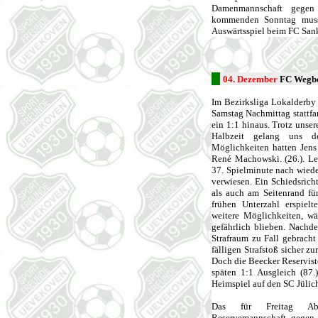
Damenmannschaft gegen
kommenden Sonntag muss
Auswärtsspiel beim FC Sank
04. Dezember
FC Wegbe
Im Bezirksliga Lokalderby
Samstag Nachmittag stattfa
ein 1:1 hinaus. Trotz unser
Halbzeit gelang uns de
Möglichkeiten hatten Jens 
René Machowski. (26.). Let
37. Spielminute nach wiede
verwiesen. Ein Schiedsrich
als auch am Seitenrand fü
frühen Unterzahl erspielt
weitere Möglichkeiten, w
gefährlich blieben. Nachd
Strafraum zu Fall gebrach
fälligen Strafstoß sicher zu
Doch die Beecker Reservist
späten 1:1 Ausgleich (87
Heimspiel auf den SC Jülic
Das für Freitag Abe
Reservemannschaft gegen 