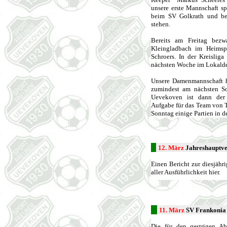
unsere erste Mannschaft sp
beim SV Golkrath und be
stehen.
Bereits am Freitag bezw
Kleingladbach im Heimsp
Schroers. In der Kreislig
nächsten Woche im Lokalde
Unsere Damenmannschaft ho
zumindest am nächsten So
Uevekoven ist dann der 
Aufgabe für das Team von 
Sonntag einige Partien in de
12. März
Jahreshauptv
Einen Bericht zur diesjähr
aller Ausführlichkeit hier.
11. März
SV Frankonia
Die für den gestrigen Ab