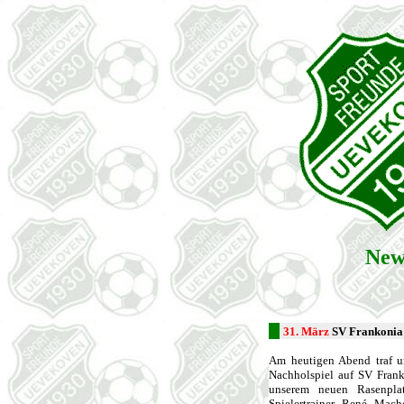
New
31. März
SV Frankonia
Am heutigen Abend traf un
Nachholspiel auf SV Frank
unserem neuen Rasenplat
Spielertrainer René Mach