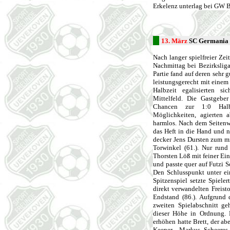
Erkelenz unterlag bei GW B
13. März
SC Germania
Nach langer spielfreier Zei
Nachmittag bei Bezirkslig
Partie fand auf deren sehr 
leistungsgerecht mit einem 
Halbzeit egalisierten s
Mittelfeld. Die Gastgebe
Chancen zur 1:0 Halbz
Möglichkeiten, agierten 
harmlos. Nach dem Seitenw
das Heft in die Hand und n
decker Jens Dursten zum mi
Torwinkel (61.). Nur rund
Thorsten Löß mit feiner Ei
und passte quer auf Futzi S
Den Schlusspunkt unter ei
Spitzenspiel setzte Spiele
direkt verwandelten Freist
Endstand (86.). Aufgrund 
zweiten Spielabschnitt ge
dieser Höhe in Ordnung. 
erhöhen hatte Brett, der a
Keeper Markus Scheeres