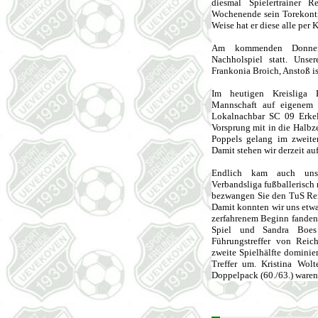
diesmal Spielertrainer 
Wochenende sein Torekontin
Weise hat er diese alle per K
Am kommenden Donnerst
Nachholspiel statt. Unse
Frankonia Broich, Anstoß is
Im heutigen Kreisliga 
Mannschaft auf eigenem 
Lokalnachbar SC 09 Erkel
Vorsprung mit in die Halbz
Poppels gelang im zweiten
Damit stehen wir derzeit au
Endlich kam auch uns
Verbandsliga fußballerisch
bezwangen Sie den TuS Reic
Damit konnten wir uns etwa
zerfahrenem Beginn fanden 
Spiel und Sandra Boes 
Führungstreffer von Reich
zweite Spielhälfte dominie
Treffer um. Kristina Wol
Doppelpack (60./63.) waren 