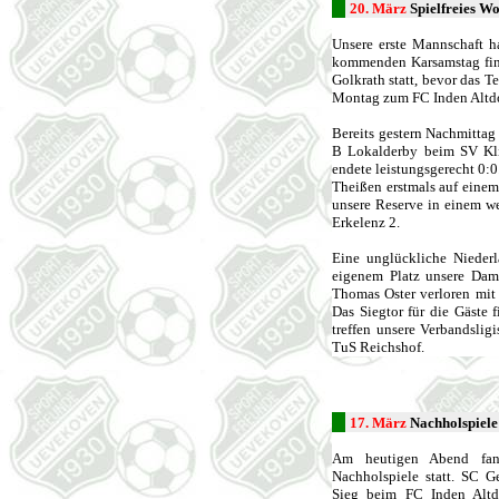
20. März
Spielfreies W
Unsere erste Mannschaft h
kommenden Karsamstag find
Golkrath statt, bevor das 
Montag zum FC Inden Altdor
Bereits gestern Nachmittag
B Lokalderby beim SV Kli
endete leistungsgerecht 0:
Theißen erstmals auf einem
unsere Reserve in einem w
Erkelenz 2.
Eine unglückliche Nieder
eigenem Platz unsere Dam
Thomas Oster verloren mit
Das Siegtor für die Gäste 
treffen unsere Verbandslig
TuS Reichshof.
17. März
Nachholspiele
Am heutigen Abend fand
Nachholspiele statt. SC 
Sieg beim FC Inden Altd