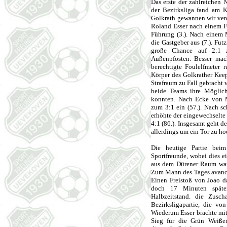
Das erste der zahlreichen 
der Bezirksliga fand am K
Golkrath gewannen wir verdi
Roland Esser nach einem Fr
Führung (3.). Nach einem 
die Gastgeber aus (7.). Fut
große Chance auf 2:1 z
Außenpfosten. Besser mac
berechtigte Foulelfmeter 
Körper des Golkrather Kee
Strafraum zu Fall gebracht
beide Teams ihre Möglich-
konnten. Nach Ecke von M
zum 3:1 ein (57.). Nach s
erhöhte der eingewechselte
4:1 (86.). Insgesamt geht de
allerdings um ein Tor zu ho
Die heutige Partie beim
Sportfreunde, wobei dies e
aus dem Dürener Raum ware
Zum Mann des Tages avancie
Einen Freistoß von Joao da
doch 17 Minuten später
Halbzeitstand. die Zusc
Bezirksligapartie, die vo
Wiederum Esser brachte mit
Sieg für die Grün Weiße