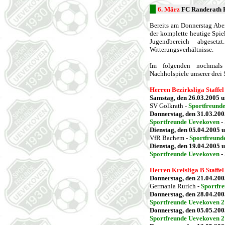
6. März
FC Randerath P
Bereits am Donnerstag A
der komplette heutige Spie
Jugendbereich abgeset
Witterungsverhältnisse.
Im folgenden nochmals 
Nachholspiele unserer drei
Herren Bezirksliga Staffel
Samstag, den 26.03.2005 
SV Golkrath -
Sportfreund
Donnerstag, den 31.03.20
Sportfreunde Uevekoven
-
Dienstag, den 05.04.2005 
VfR Bachem -
Sportfreund
Dienstag, den 19.04.2005 
Sportfreunde Uevekoven
-
Herren Kreisliga B Staffel
Donnerstag, den 21.04.20
Germania Rurich -
Sportfr
Donnerstag, den 28.04.20
Sportfreunde Uevekoven 2
Donnerstag, den 05.05.20
Sportfreunde Uevekoven 2