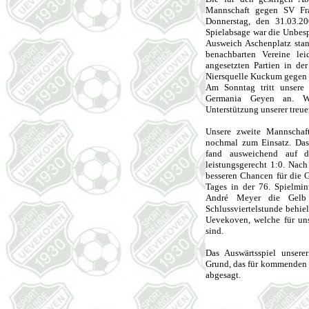
Mannschaft gegen SV Fra
Donnerstag, den 31.03.2
Spielabsage war die Unbesp
Ausweich Aschenplatz stan
benachbarten Vereine le
angesetzten Partien in der
Niersquelle Kuckum gegen d
Am Sonntag tritt unsere 
Germania Geyen an. Wi
Unterstützung unserer treue
Unsere zweite Mannschaf
nochmal zum Einsatz. Das
fand ausweichend auf d
leistungsgerecht 1:0. Nach
besseren Chancen für die G
Tages in der 76. Spielmin
André Meyer die Gelb 
Schlussviertelstunde behiel
Uevekoven, welche für uns
sind.
Das Auswärtsspiel unser
Grund, das für kommenden S
abgesagt.