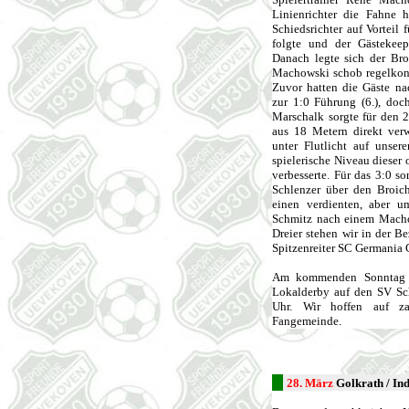
Linienrichter die Fahne h
Schiedsrichter auf Vorteil
folgte und der Gästekee
Danach legte sich der Bro
Machowski schob regelkonf
Zuvor hatten die Gäste na
zur 1:0 Führung (6.), doc
Marschalk sorgte für den 2
aus 18 Metern direkt verw
unter Flutlicht auf unser
spielerische Niveau dieser
verbesserte. Für das 3:0 s
Schlenzer über den Broich
einen verdienten, aber u
Schmitz nach einem Machow
Dreier stehen wir in der B
Spitzenreiter SC Germania 
Am kommenden Sonntag u
Lokalderby auf den SV Sc
Uhr. Wir hoffen auf zah
Fangemeinde.
28. März
Golkrath / Ind